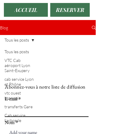
ACCUEIL
RESERVER
Blog
Tous les posts
Tous les posts
VTC Cab
aéroport Lyon
Saint-Exupery
cab service Lyon
et Rhône
Abonnez-vous à notre liste de diffusion
vtc ouest
Lyonnais
E-mail
transferts Gare
Cab service
l'arbresle
Nom