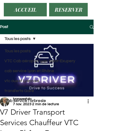
ACCUEIL
RESERVER
Post
Tous les posts
Tous les posts
VTC Cab aéroport Lyon Saint-Exupery
cab service Lyon et Rhône
vtc ouest Lyonnais
transferts Gare
lyonwestvtc
Cab service l'arbresle
7 nov. 2023
2 min de lecture
V7 Driver Transport
Services Chauffeur VTC