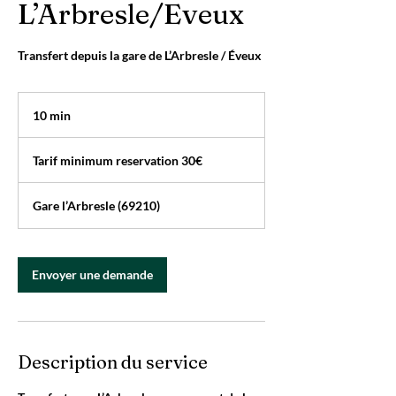
L’Arbresle/Eveux
Transfert depuis la gare de L’Arbresle / Éveux
10 min
1
0
Tarif
m
minimum
Tarif minimum reservation 30€
reservation
i
30€
n
Gare l’Arbresle (69210)
Envoyer une demande
Description du service