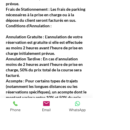
prévue.
Frais de Stationnement : Les frais de parking
nécessaires à la prise en charge ou à la
dépose du client seront facturés en sus.
Conditions d'Annulation :
Annulation Gratuite : L'annulation de votre
réservation est gratuite si elle est effectuée
au moins 2 heures avant l'heure de prise en
charge initialement prévue.
Annulation Tardive : En cas d'annulation
moins de 2 heures avant l'heure de prise en
charge, 50% du prix total de la course sera
facturé.
Acompte : Pour certains types de trajets
(notamment les longues distances ou les
réservations spécifiques), un acompte dont le
montant variera entre 10% et 50% du prix
total pourra être exigé au moment de la
réservation. Le montant de l'acompte vous
Phone
Email
WhatsApp
sera clairement indiqué lors du processus de
réservation.
Transparence :Ces conditions sont