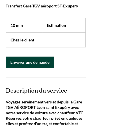
Transfert Gare TGV aéroport ST-Exupery
Estimation
10 min
1
Estimation
0
m
Chez le client
i
n
Envoyer une demande
Description du service
Voyagez sereinement vers et depuis la Gare
TGV AÉROPORT Lyon saint Exupéry avec
notre service de voiture avec chauffeur VTC.
Réservez votre chauffeur privé en quelques
clics et profitez d'un trajet confortable et