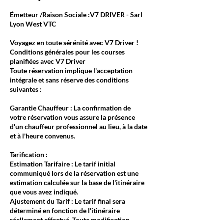
Émetteur /Raison Sociale :V7 DRIVER - Sarl
Lyon West VTC
Voyagez en toute sérénité avec V7 Driver !
Conditions générales pour les courses
planifiées avec V7 Driver
Toute réservation implique l'acceptation
intégrale et sans réserve des conditions
suivantes :
Garantie Chauffeur : La confirmation de
votre réservation vous assure la présence
d'un chauffeur professionnel au lieu, à la date
et à l'heure convenus.
Tarification :
Estimation Tarifaire : Le tarif initial
communiqué lors de la réservation est une
estimation calculée sur la base de l'itinéraire
que vous avez indiqué.
Ajustement du Tarif : Le tarif final sera
déterminé en fonction de l'itinéraire
réellement effectué. Toute modification