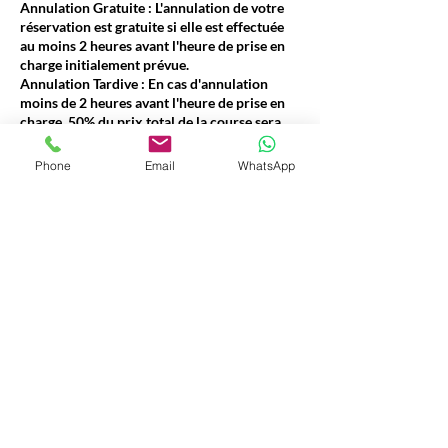
Annulation Gratuite : L'annulation de votre
réservation est gratuite si elle est effectuée
au moins 2 heures avant l'heure de prise en
charge initialement prévue.
Annulation Tardive : En cas d'annulation
moins de 2 heures avant l'heure de prise en
charge, 50% du prix total de la course sera
facturé.
Acompte : Pour certains types de trajets
Phone
Email
WhatsApp
(notamment les longues distances ou les
réservations spécifiques), un acompte dont le
montant variera entre 10% et 50% du prix
total pourra être exigé au moment de la
réservation. Le montant de l'acompte vous
sera clairement indiqué lors du processus de
réservation.
Transparence :Ces conditions sont
clairement affichées pour vous permettre de
planifier votre voyage en toute connaissance
de cause.
V7 Driver, c'est l'assurance d'un voyage
confortable et sans stress.