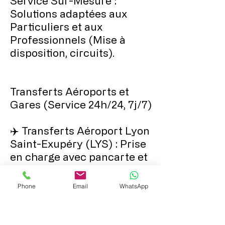
Service Sur-Mesure :
Solutions adaptées aux
Particuliers et aux
Professionnels (Mise à
disposition, circuits).
Transferts Aéroports et
Gares (Service 24h/24, 7j/7)
✈️ Transferts Aéroport Lyon
Saint-Exupéry (LYS) : Prise
en charge avec pancarte et
suivi de vol inclus.
Phone
Email
WhatsApp
🚆 Transferts Gares TGV de
Lyon : Liaison rapide et sans
stress avec Lyon Part-Dieu,