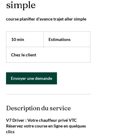
simple
course planifier d'avance trajet aller simple
Estimations
10 min
1
Estimations
0
m
Chez le client
i
n
Envoyer une demande
Description du service
V7 Driver : Votre chauffeur privé VTC
Réservez votre course en ligne en quelques
clics