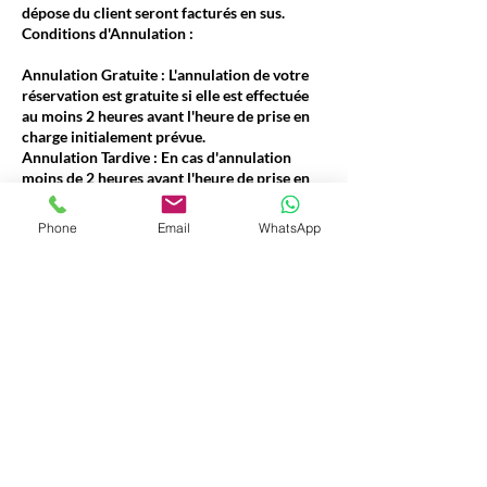
dépose du client seront facturés en sus.
Conditions d'Annulation :
Annulation Gratuite : L'annulation de votre
réservation est gratuite si elle est effectuée
au moins 2 heures avant l'heure de prise en
charge initialement prévue.
Annulation Tardive : En cas d'annulation
moins de 2 heures avant l'heure de prise en
charge, 50% du prix total de la course sera
facturé.
Phone
Email
WhatsApp
Acompte : Pour certains types de trajets
(notamment les longues distances ou les
réservations spécifiques), un acompte dont le
montant variera entre 10% et 50% du prix
total pourra être exigé au moment de la
réservation. Le montant de l'acompte vous
sera clairement indiqué lors du processus de
réservation.
Transparence :Ces conditions sont
clairement affichées pour vous permettre de
planifier votre voyage en toute connaissance
de cause.