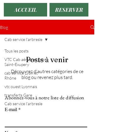
ACCUEIL
RESERVER
Blog
Cab service l'arbresle
Tous les posts
Posts à venir
VTC Cab aéroport Lyon
Saint-Exupery
Découvrez d'autres catégories de ce
cab service Lyon et
blog ou revenez plus tard.
Rhône
vtc ouest Lyonnais
transferts Gare
Abonnez-vous à notre liste de diffusion
Cab service l'arbresle
E-mail