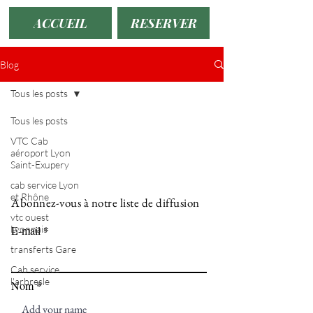
ACCUEIL
RESERVER
Blog
Tous les posts
Tous les posts
VTC Cab
aéroport Lyon
Saint-Exupery
cab service Lyon
et Rhône
Abonnez-vous à notre liste de diffusion
vtc ouest
Lyonnais
E-mail
transferts Gare
Cab service
l'arbresle
Nom