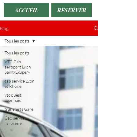
ACCUEIL
RESERVER
Blog
Tous les posts
Tous les posts
VTC Cab
aéroport Lyon
Saint-Exupery
cab service Lyon
et Rhône
vtc ouest
Lyonnais
transferts Gare
Cab service
l'arbresle