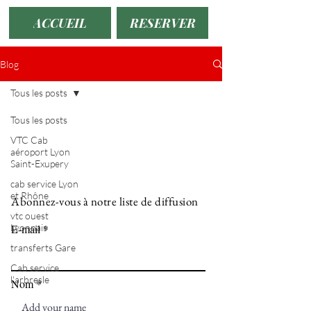
ACCUEIL
RESERVER
Blog
Tous les posts
Tous les posts
VTC Cab
aéroport Lyon
Saint-Exupery
cab service Lyon
et Rhône
Abonnez-vous à notre liste de diffusion
vtc ouest
Lyonnais
E-mail
transferts Gare
Cab service
l'arbresle
Nom