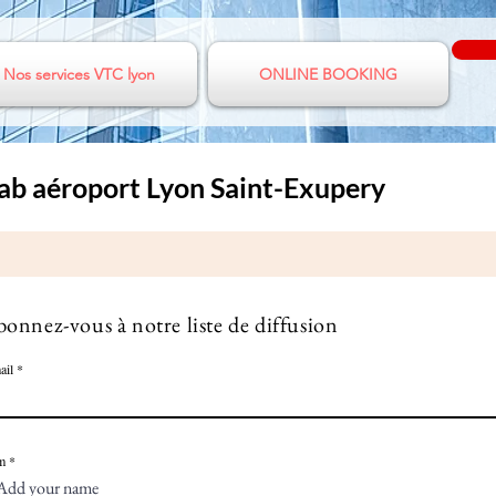
Nos services VTC lyon
ONLINE BOOKING
b aéroport Lyon Saint-Exupery
 Rhône
vtc ouest Lyonnais
transfert
onnez-vous à notre liste de diffusion
e
ail
m