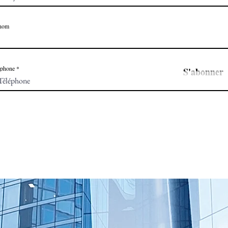
nom
éphone
S'abonner