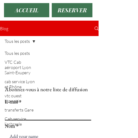
ACCUEIL
RESERVER
Blog
Tous les posts
Tous les posts
VTC Cab
aéroport Lyon
Saint-Exupery
cab service Lyon
et Rhône
Abonnez-vous à notre liste de diffusion
vtc ouest
Lyonnais
E-mail
transferts Gare
Cab service
l'arbresle
Nom